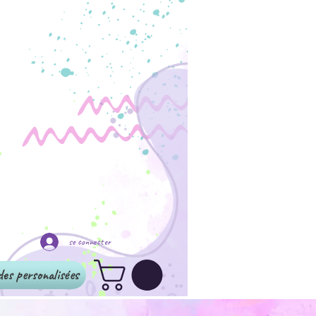
se connecter
s personalisées