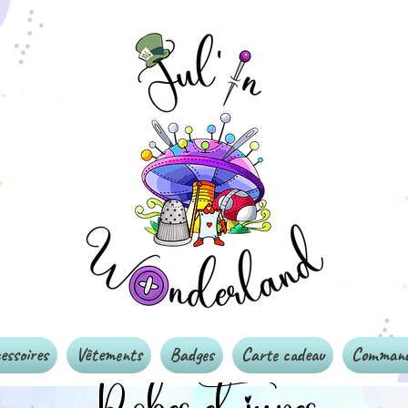
essoires
Vêtements
Badges
Carte cadeau
Commande